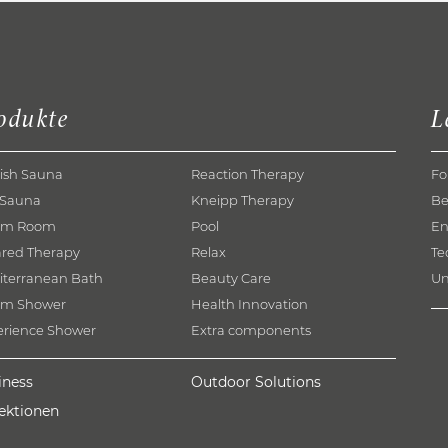
odukte
L
ish Sauna
Reaction Therapy
Fo
 Sauna
Kneipp Therapy
Be
am Room
Pool
En
ared Therapy
Relax
Te
iterranean Bath
Beauty Care
Un
am Shower
Health Innovation
erience Shower
Extra components
iness
Outdoor Solutions
lektionen