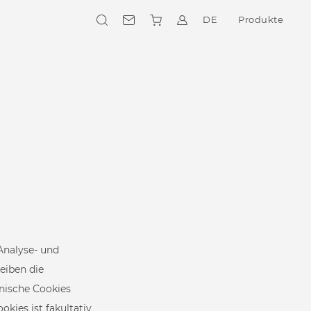
DE
Produkte
Kollektionen
WÄHLEN SIE EINEN STIL
E-shop
Analyse- und
ENTDECKEN SIE UNSEREN ONLINE-
SHOP
eiben die
hnische Cookies
ies ist fakultativ