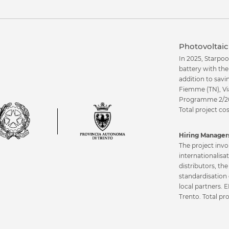
Hospitality & Day
Health & Beauty
Photovoltaic 
ollen unsere Projekt
In 2025, Starpoo
battery with th
Fit & Gym
Beauty Care
addition to savi
Fiemme (TN), Vi
Programme 2/20
Corporate
Total project c
Hiring Managers
Professional Spor
The project invo
internationalisa
distributors, th
Healthcare
standardisation 
ng
local partners.
ts
Trento. Total pr