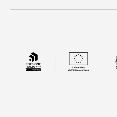
Kontakt
Sie w
Pool
Relax
Über uns
Unsere Leistungen
Starpool-Methode
Wissenschaftliche Forschu
Health Innovation
Extra componen
Unsere Referenzen