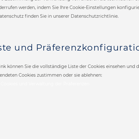
derrufen werden, indem Sie Ihre Cookie-Einstellungen konfiguri
tenschutz finden Sie in unserer
Datenschutzrichtlinie
.
ste und Präferenzkonfigurati
Bath
Steam Shower
nk können Sie die vollständige Liste der Cookies einsehen und de
endeten Cookies zustimmen oder sie ablehnen:
r Cookies und Verwaltung der Präferenzen
py
Kneipp Therapy