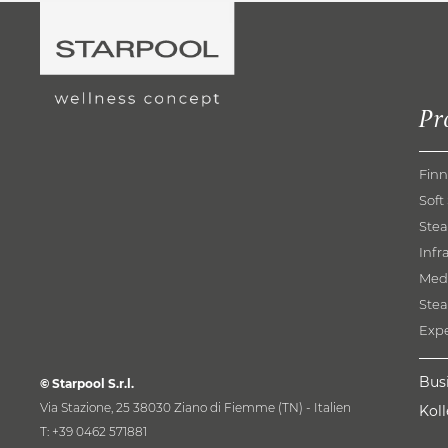
W-log
Pr
Finn
Soft
Ste
Infr
Med
Ste
Exp
Bus
© Starpool S.r.l.
Via Stazione, 25 38030 Ziano di Fiemme (TN) - Italien
Kol
T:
+39 0462 571881