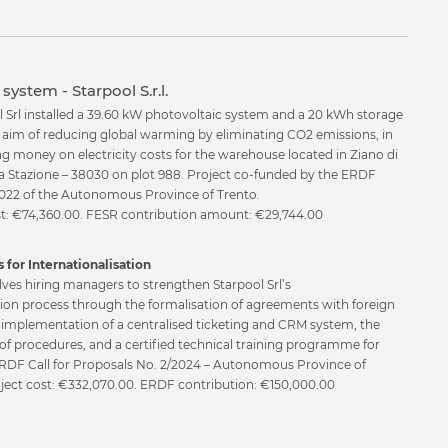
 Spa
system - Starpool S.r.l.
e sehen?
l Srl installed a 39.60 kW photovoltaic system and a 20 kWh storage
e aim of reducing global warming by eliminating CO2 emissions, in
ng money on electricity costs for the warehouse located in Ziano di
a Stazione – 38030 on plot 988. Project co-funded by the ERDF
22 of the Autonomous Province of Trento.
ost: €74,360.00. FESR contribution amount: €29,744.00
 for Internationalisation
t
lves hiring managers to strengthen Starpool Srl’s
tion process through the formalisation of agreements with foreign
e implementation of a centralised ticketing and CRM system, the
of procedures, and a certified technical training programme for
 ERDF Call for Proposals No. 2/2024 – Autonomous Province of
oject cost: €332,070.00. ERDF contribution: €150,000.00