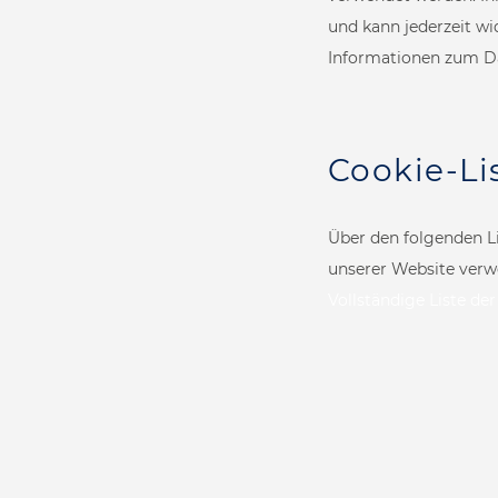
und kann jederzeit wi
Informationen zum Da
Cookie-Li
Infrared Therapy
Mediterranean 
Über den folgenden Li
unserer Website verw
Vollständige Liste de
Zuhause
Experience Shower
Reaction Thera
Business