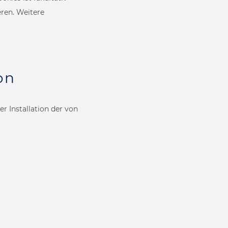
Outdoor Solutions
eren. Weitere
OUTDOOR-LÖSUNGEN
Zuhause
on
WELLNESS ALS TÄGLICHES RITUAL
r Installation der von
Business
WELLNESS-LÖSUNGEN FÜR JEDEN
BEDARF
Download
UNTERLAGEN HERUNTERLADEN