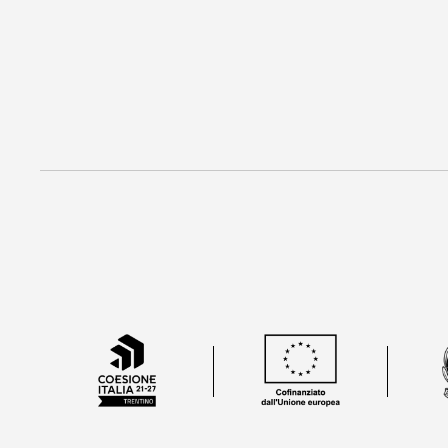
I nostri servizi
Metodo Starpool
Progetti di ricerca
Le nostre referenze
W-log
Contatti