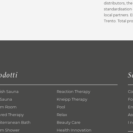
distributors, th
standardisation 
local partners.
Trento. Total pr
odotti
S
ish Sauna
Reaction Therapy
Co
 Sauna
Kneipp Therapy
Fo
am Room
Pool
En
ared Therapy
Relax
As
iterranean Bath
Beauty Care
I n
am Shower
Health Innovation