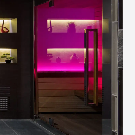
Outdoor
SOLUZIONI PER L'ESTERNO
Per la casa
IL BENESSERE COME ABITUDINE
QUOTIDIANA
Per il business
SOLUZIONI WELLNESS PER OGNI
ESIGENZA
Download
I NOSTRI MATERIALI