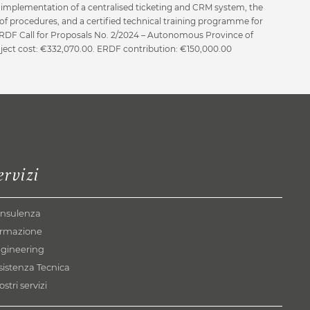
e implementation of a centralised ticketing and CRM system, the
of procedures, and a certified technical training programme for
 ERDF Call for Proposals No. 2/2024 – Autonomous Province of
oject cost: €332,070.00. ERDF contribution: €150,000.00
ervizi
nsulenza
rmazione
gineering
sistenza Tecnica
ostri servizi