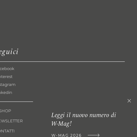
eguici
cebook
nterest
stagram
nkedin
-SHOP
Leggi il nuovo numero di
EWSLETTER
W-Mag!
NTATTI
W-MAG 2026