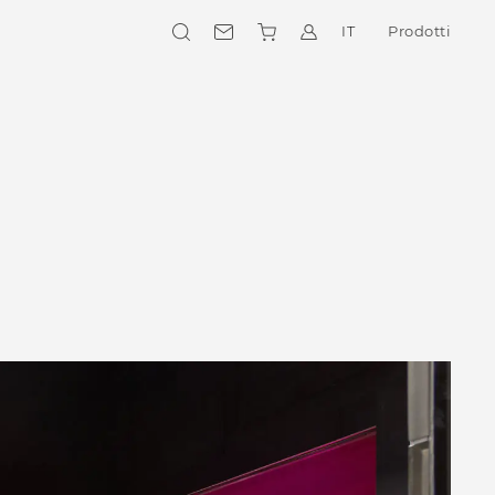
IT
Prodotti
Collezioni
SCEGLI IL TUO STILE
E-shop
SCOPRI COSA PUOI ACQUISTARE
ONLINE