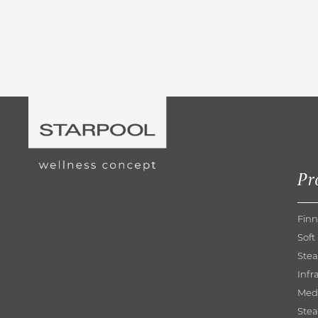
Pr
Finn
Soft
Ste
Infr
Med
Ste