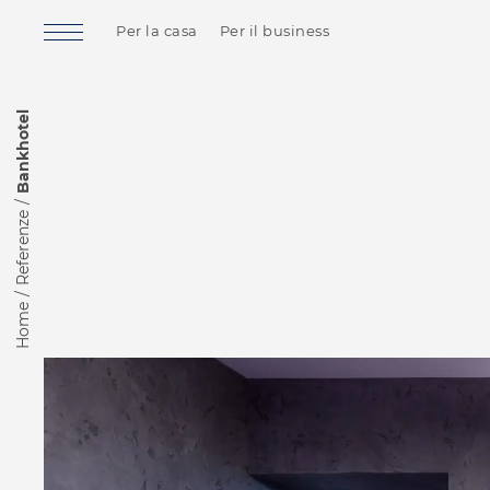
Per la casa
Per il business
Bankhotel
Referenze
Home
Finnish Sauna
Soft Sauna