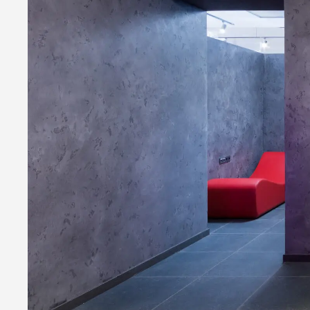
Infrared Therapy
Mediterranean 
Experience Shower
Reaction Thera