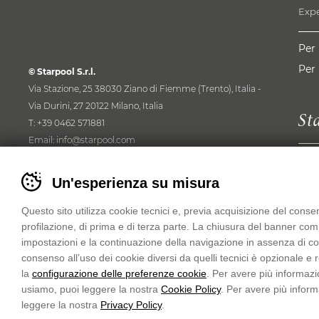
Exp
Per 
Per 
© Starpool S.r.l.
Via Stazione, 25 38030 Ziano di Fiemme (Trento), Italia -
Via Durini, 27 20122 Milano, Italia
St
T:
+39 0462 571881
Email:
info@starpool.com
Chi 
Cap. Soc. Euro 550.000,00 i.v. Iscr. Reg. Imp. di Trento,
Banner
Ref
Un'esperienza su misura
Italia
cookie
Dow
C.F. P.IVA IT01397570225 R.E.A.N. 134816 del 15/02/1993
sito
Questo sito utilizza cookie tecnici e, previa acquisizione del consen
W-l
Starpool
C.C.I.A.A. di Trento, Italia
profilazione, di prima e di terza parte. La chiusura del banner co
Care
-
impostazioni e la continuazione della navigazione in assenza di cooki
Pres
Impostare
Privacy Policy
Quality policy
consenso all’uso dei cookie diversi da quelli tecnici è opzionale e
le
Meto
Documentazione sistema IoT SIM 4.0
Cookies
la
configurazione delle preferenze cookie
. Per avere più informazi
preferenze
Preferenze cookies
Whistleblowing
usiamo, puoi leggere la nostra
Cookie Policy
. Per avere più inform
cookie
leggere la nostra
Privacy Policy
.
Website
MADE IN CIMA
Communication
Life Circus
prima