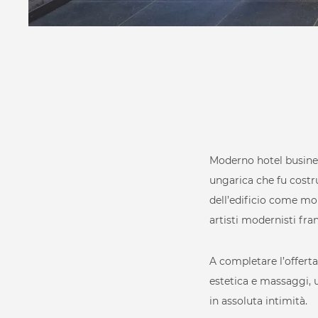
Pool
Relax
Per la casa
Moderno hotel business 
ungarica che fu costru
Per il business
dell’edificio come mo
artisti modernisti fran
A completare l’offerta
Health Innovation
Extra componen
estetica e massaggi, 
Chi siamo
Vuoi v
in assoluta intimità.