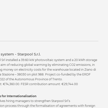
system - Starpool S.r.l.
l Srl installed a 39.60 kW photovoltaic system and a 20 kWh storage
e aim of reducing global warming by eliminating CO2 emissions, in
ng money on electricity costs for the warehouse located in Ziano di
a Stazione – 38030 on plot 988. Project co-funded by the ERDF
22 of the Autonomous Province of Trento.
ost: €74,360.00. FESR contribution amount: €29,744.00
 for Internationalisation
lves hiring managers to strengthen Starpool Srl’s
tion process through the formalisation of agreements with foreign