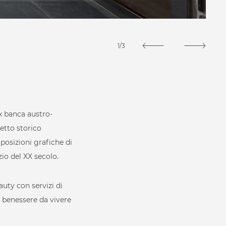
1/3
ex banca austro-
petto storico
osizioni grafiche di
zio del XX secolo.
 Spa
auty con servizi di
 benessere da vivere
zzazioni?