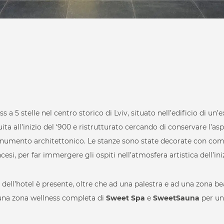
Beauty Care
a 5 stelle nel centro storico di Lviv, situato nell’edificio di un’
ita all’inizio del ‘900 e ristrutturato cercando di conservare l’as
numento architettonico. Le stanze sono state decorate con comp
cesi, per far immergere gli ospiti nell’atmosfera artistica dell’ini
Hospitality & Day
 dell’hotel è presente, oltre che ad una palestra e ad una zona be
ts
Health & Beauty
una zona wellness completa di
Sweet Spa
e
SweetSauna
per un
edere le nostre reali
Fit & Gym