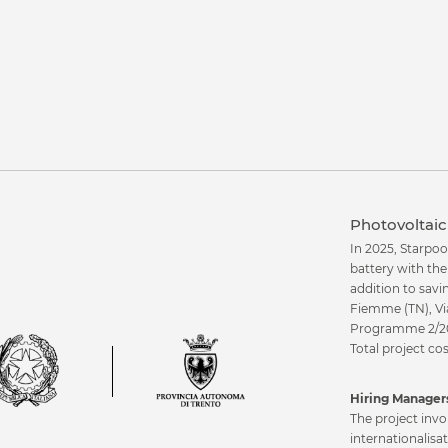
Corporate
Professional sport
Healthcare
Photovoltaic 
In 2025, Starpoo
battery with th
addition to savi
Fiemme (TN), Vi
Programme 2/20
Total project c
Hiring Managers
The project invo
internationalisa