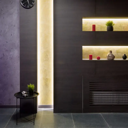
Bath
Steam Shower
py
Kneipp Therapy